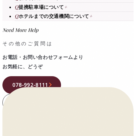
Q
提携駐車場について
+
Q
ホテルまでの交通機関について
+
Need More Help
その他のご質問は
お電話・お問い合わせフォームより
お気軽に、どうぞ
078-992-8111
お問い合わせフォーム
宿泊予約
レストラン予約
宴