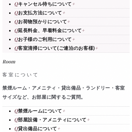
Q
キャンセル待ちについて
+
Q
お支払方法について
+
Q
お荷物預かりについて
+
Q
延長料金、早着料金について
+
Q
お子様のご利用について
+
Q
客室清掃について(ご連泊のお客様)
+
Room
客室について
禁煙ルーム・アメニティ・貸出備品・ランドリー・客室
サイズなど、お部屋に関するご質問。
Q
禁煙ルームについて
+
Q
部屋設備・アメニティについて
+
Q
貸出備品について
+