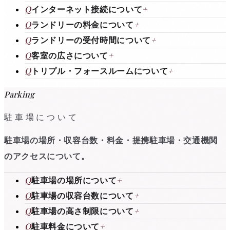
Q
インターネット接続について
+
Q
ランドリーの料金について
+
Q
ランドリーの受付時間について
+
Q
客室の広さについて
+
Q
トリプル・フォースルームについて
+
Parking
駐車場について
駐車場の場所・収容台数・料金・提携駐車場・交通機関
のアクセスについて。
Q
駐車場の場所について
+
Q
駐車場の収容台数について
+
Q
駐車場の高さ制限について
+
Q
駐車料金について
+