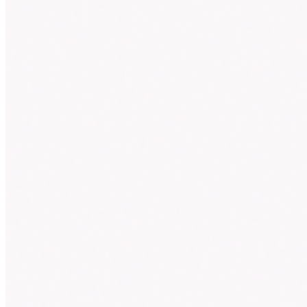
7階-16階
ゲストルーム
6階
スポーツクラブ
5階
クリニック・ケア
4階
宴会場
3階
クリニック・教育
2階
クリニック・暮らし
1階
フロント・ロビー
B1階
駐車場
FLOOR ·
17階
最上階レストラン
明石海峡大橋まで一望する最上階。日本料理・鉄板焼・鮨処
全 3 施設・店舗