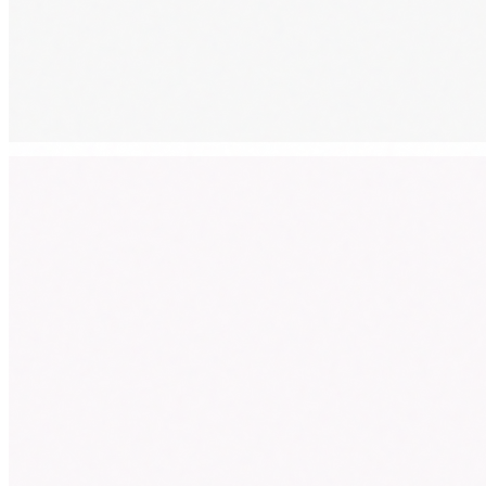
Floors
17階
最上階レストラン