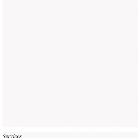
会席・うなぎ
ランチ 11:30–15:00
（LO 14
日本料理「桃山」
詳しく見る →
ステーキ／海鮮
ランチ 11:30–15:00
（LO 1
鉄板焼「五條坂」
詳しく見る →
寿司／割烹料理
ランチ 11:30–15:00
（LO 1
鮨処「花見小路」
詳しく見る →
※テナント空き情報はホテル代表(078-992-8111)まで
Services