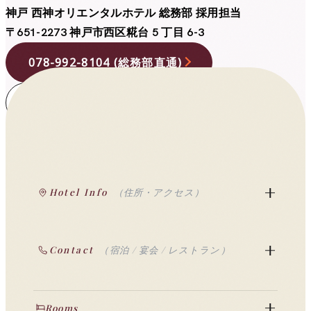
神戸 西神オリエンタルホテル 総務部 採用担当
〒651-2273
神戸市西区糀台 5 丁目 6-3
078-992-8104 (総務部直通)
お問い合わせフォーム
宿泊予約
レストラン予約
宴
Hotel Info
（住所・アクセス）
Contact
（宿泊 / 宴会 / レストラン）
Rooms