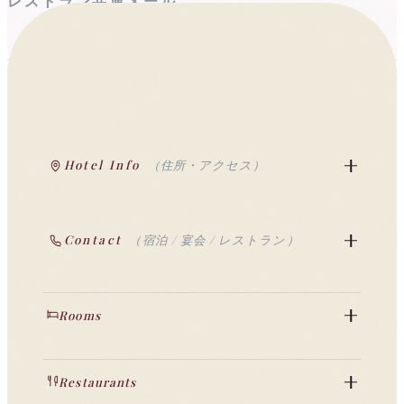
レストラン共通メール
info@seishin-oh.co.jp
宿泊予約
レストラン予約
宴
Hotel Info
（住所・アクセス）
Contact
（宿泊 / 宴会 / レストラン）
Rooms
Restaurants