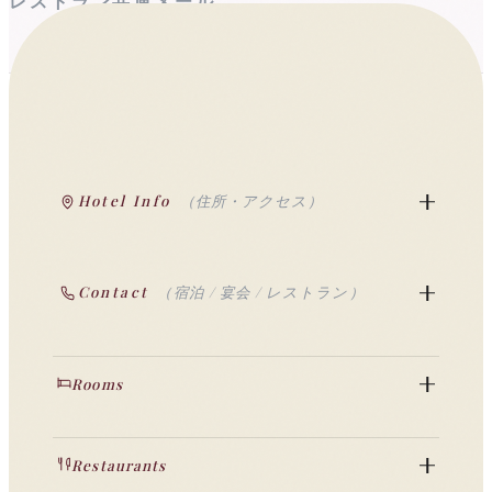
レストラン共通メール
info@seishin-oh.co.jp
宿泊予約
レストラン予約
宴
Hotel Info
（住所・アクセス）
Contact
（宿泊 / 宴会 / レストラン）
Rooms
Restaurants