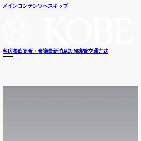
メインコンテンツへスキップ
客房
餐飲
宴會・會議
最新消息
設施導覽
交通方式