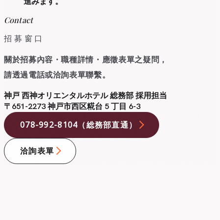
進みます。
Contact
招募窗口
關於招募內容・職種詳情・應徵表單之疑問，
請透過電話或洽詢表單聯繫。
神戸 西神オリエンタルホテル 総務部 採用担当
〒651-2273
神戸市西区糀台 5 丁目 6-3
078-992-8104（総務部直通）
洽詢表單