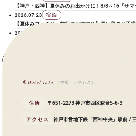
【神戸・西神】夏休みのお出かけに！8/8～16「サ
宿泊
2026.07.23
【夏休みファミリー旅行におすすめ】添い寝のお子様
お知らせ
2026.07.17
【贈り物におすすめ】神戸西神オリエンタルホテル「
お知らせ一覧へ
Hotel Info
（住所・アクセス）
住所
〒651-2273 神戸市西区糀台5-6-3
アクセス
神戸市営地下鉄「西神中央」駅前 / 