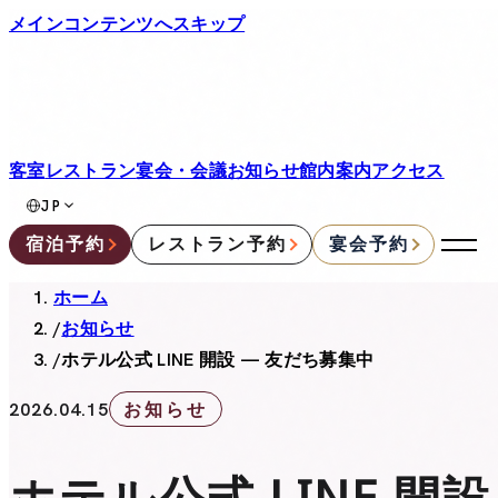
メインコンテンツへスキップ
客室
レストラン
宴会・会議
お知らせ
館内案内
アクセス
JP
宿泊予約
レストラン予約
宴会予約
ホーム
/
お知らせ
/
ホテル公式 LINE 開設 — 友だち募集中
お知らせ
2026.04.15
ホテル公式 LINE 開