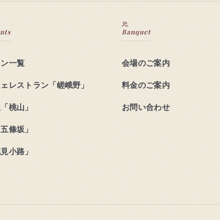
nts
Banquet
ラン一覧
会場のご案内
フェレストラン「嵯峨野」
料金のご案内
理「桃山」
お問い合わせ
「五條坂」
花見小路」