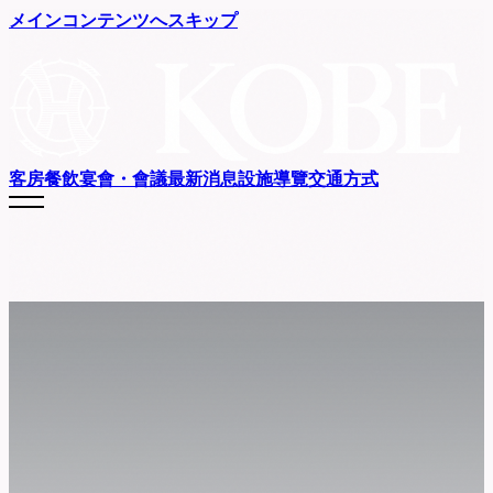
メインコンテンツへスキップ
客房
餐飲
宴會・會議
最新消息
設施導覽
交通方式