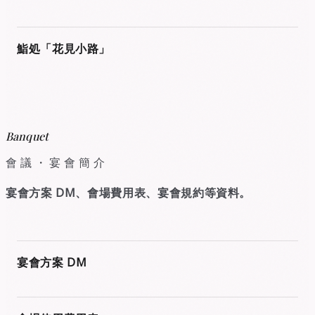
PDF
鮨処「花見小路」
Banquet
會議・宴會簡介
宴會方案 DM、會場費用表、宴會規約等資料。
PDF
宴會方案 DM
PDF